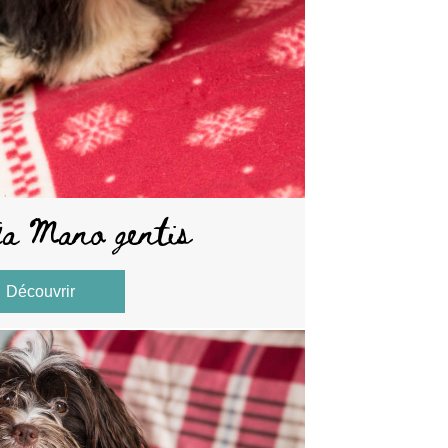
ja Mano gentis
Découvrir
about Magnolija Mano gentis