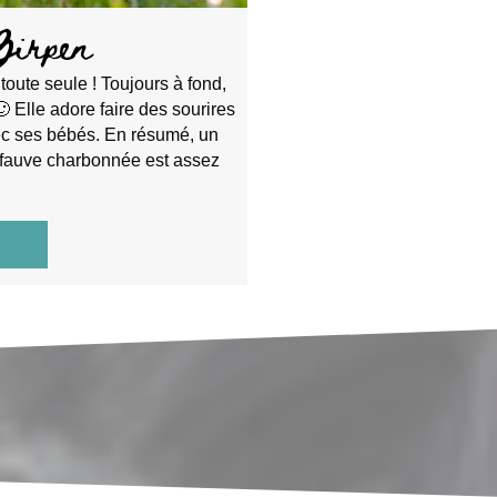
Zirpen
oute seule ! Toujours à fond,
🙂 Elle adore faire des sourires
avec ses bébés. En résumé, un
 fauve charbonnée est assez
about Jamia Von Zirpen