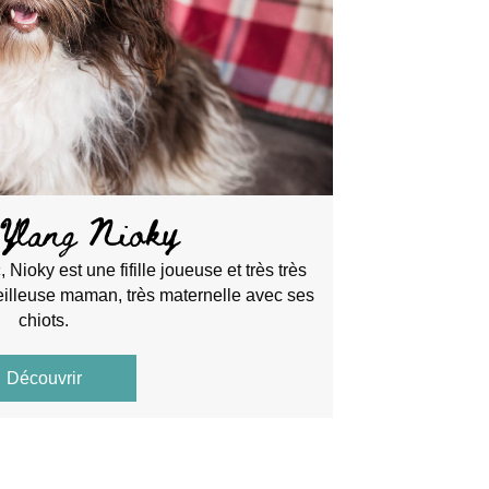
 Ylang Nioky
c
, Nioky est une fifille joueuse et très très
illeuse maman, très maternelle avec ses
chiots.
Découvrir
about Ylang Ylang Nioky