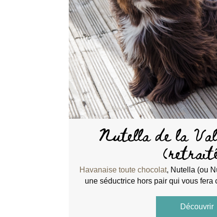
Nutella de la Va
(retrait
Havanaise toute chocolat
, Nutella (ou N
une séductrice hors pair qui vous fera 
Découvrir
a