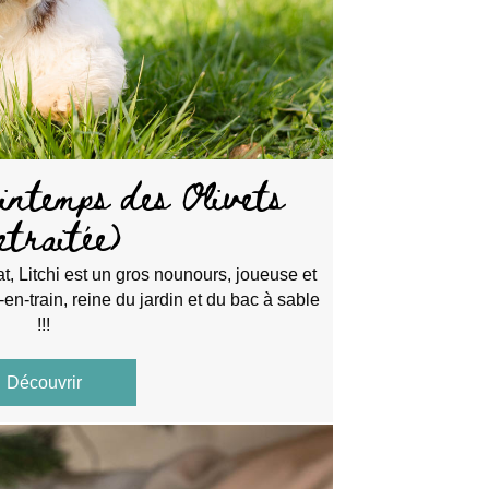
intemps des Olivets
etraitée)
, Litchi est un gros nounours, joueuse et
en-train, reine du jardin et du bac à sable
!!!
Découvrir
about Litchi du Printemps des Olivets (retraitée)