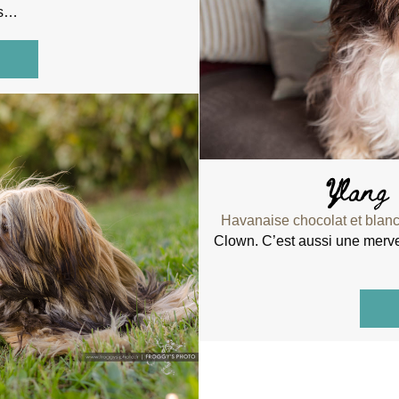
ns…
about Java Amigo Del Hombre
Ylang
Havanaise chocolat et blan
Clown. C’est aussi une merve