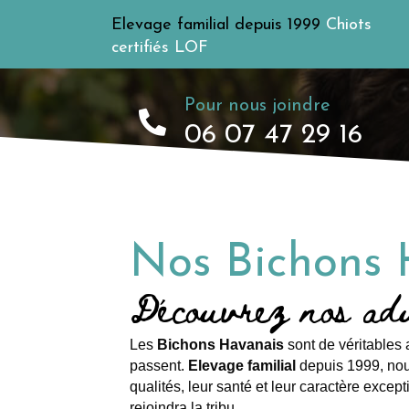
Elevage familial depuis 1999
Chiots
certifiés LOF
Pour nous joindre
06 07 47 29 16
Nos Bichons 
Découvrez nos adu
Les
Bichons Havanais
sont de véritables 
passent.
Elevage familial
depuis 1999, nou
qualités, leur santé et leur caractère excep
rejoindra la tribu.