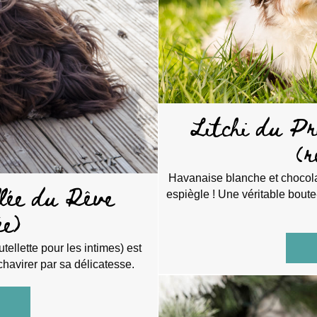
Litchi du Pr
(r
Havanaise blanche et chocolat
llée du Rêve
espiègle ! Une véritable boute-
ée)
utellette pour les intimes) est
chavirer par sa délicatesse.
bout Nutella de la Vallée du Rêve (retraitée)