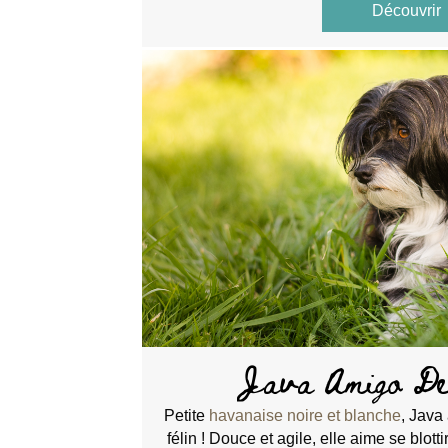
Découvrir
a
Java Amigo De
Petite
havanaise noire et blanche
, Java
félin ! Douce et agile, elle aime se blott