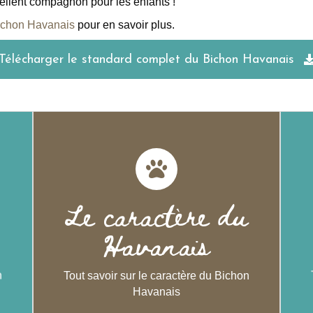
cellent compagnon pour les enfants !
ichon Havanais
pour en savoir plus.
Télécharger le standard complet du Bichon Havanais
Le caractère du
Havanais
Le caractère du
en
Le Bichon Havanais est avant tout joyeux et
Le 
Havanais
enir
sociable.
e
Intelligent, espiègle et parfois un peu clown,
im
c’est surtout un grand joueur !
n
Tout savoir sur le caractère du Bichon
Havanais
Découvrez le caractère du
Bichon Havanais