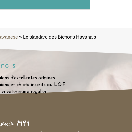
Havanese
»
Le standard des Bichons Havanais
nais
iens d'excellentes origines
iens et chiots inscrits au L.O.F
ivi vétérinaire régulier
epuis 1999