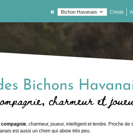
Bichon Havanais
Chiots
A
des Bichons Havana
compagnie, charmeur et joue
de compagnie
, charmeur, joueur, intelligent et tendre. Proche de s
nais est aussi un chien qui aboie très peu.