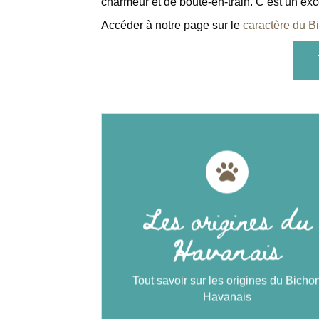
charmeur et de boute-en-train. C’est un ex
Accéder à notre page sur le
caractère du B
Les origines du
Havanais
Les origines du
Le Bichon Havanais serait un petit chi
Havanais
originaire de Méditerranée avant de dev
l’animal de compagnie préféré
de Cuba.
Tout savoir sur les origines du Bicho
Havanais
Découvrez les origines du
Bichon Havanais