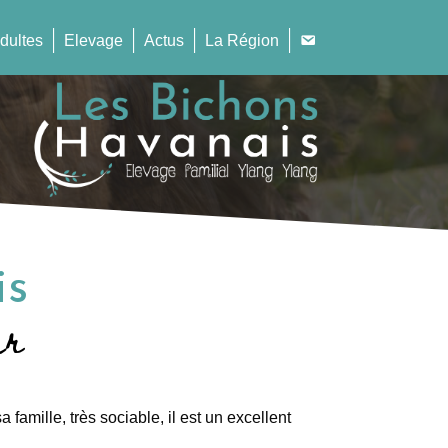
dultes
Elevage
Actus
La Région
is
ur
a famille, très sociable, il est un excellent