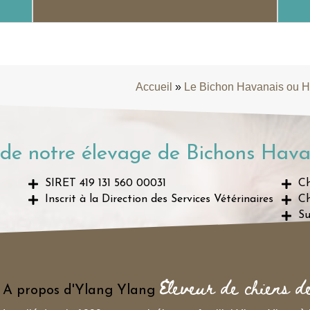
Accueil
»
Le Bichon Havanais ou 
de notre élevage de Bichons Hava
SIRET 419 131 560 00031
Ch
Inscrit à la Direction des Services Vétérinaires
Ch
Su
Eleveur de chiens d
A propos d'Ylang Ylang