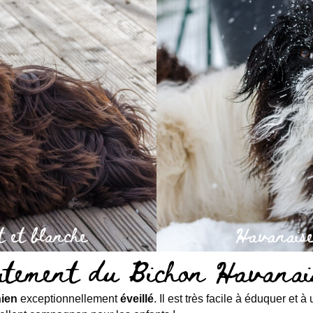
 et blanche
Havanaise
rtement du Bichon Havanai
ien
exceptionnellement
éveillé
. Il est très facile à éduquer et