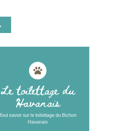
Le toilettage du
Havanais
Le toilettage du
Bichon Havanais est un chien à poil long
Havanais
t soyeux. Son toilettage est un moment
portant mais aussi privilégié avec votre
compagnon.
Tout savoir sur le toilettage du Bichon
Havanais
Découvrez le toilettage du
Bichon Havanais