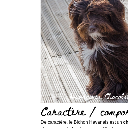
Havanaise Chocolat
Caractère / compo
De caractère, le Bichon Havanais est un
ch