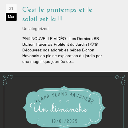
31
C’est le printemps et le
Mar
soleil est là !!!
Uncategorized
🌸🐶 NOUVELLE VIDÉO : Les Derniers BB
Bichon Havanais Profitent du Jardin ! 🐶🌸
Découvrez nos adorables bébés Bichon
Havanais en pleine exploration du jardin par
une magnifique journée de...