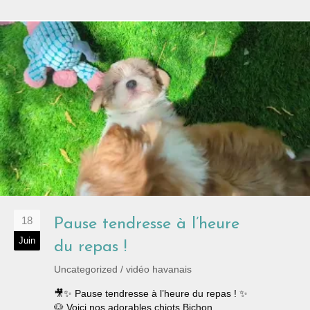
18
Pause tendresse à l’heure
Juin
du repas !
Uncategorized
/
vidéo havanais
🎥✨ Pause tendresse à l’heure du repas ! ✨
🐶 Voici nos adorables chiots Bichon