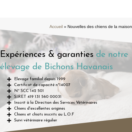
27
Chiots Bichons Havanais
Mai
Bichon havanais
/
chiots havanais
/
L'élevage
/
vidéo havanais
Découvrez nos adorables nouveaux chiots
bichons havanais, nés récemment dans
notre élevage familial ! Dans cette vidéo,
vous pourrez admirer leur douce fourrure,
leur énergie débordante et leur irrésistible