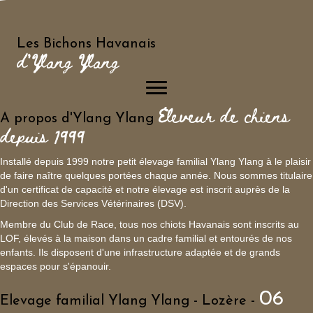
charme....
24
🐾🌟 Nos adorables petits
Avr
zébulons en fourrure ! 🌟
🐾