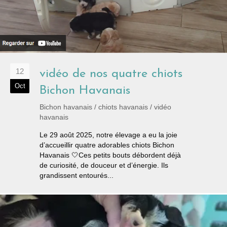
12
vidéo de nos quatre chiots
Oct
Bichon Havanais
Bichon havanais
/
chiots havanais
/
vidéo
havanais
Le 29 août 2025, notre élevage a eu la joie
d’accueillir quatre adorables chiots Bichon
Havanais 🤍Ces petits bouts débordent déjà
de curiosité, de douceur et d’énergie. Ils
grandissent entourés...