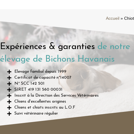
27
Chiots Bichons Havanais
Mai
Bichon havanais
/
chiots havanais
/
L'élevage
/
vidéo havanais
Découvrez nos adorables nouveaux chiots
bichons havanais, nés récemment dans
notre élevage familial ! Dans cette vidéo,
vous pourrez admirer leur douce fourrure,
leur énergie débordante et leur irrésistible
charme....