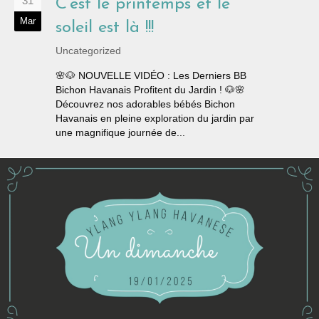
31
C’est le printemps et le
Mar
soleil est là !!!
Uncategorized
🌸🐶 NOUVELLE VIDÉO : Les Derniers BB
Bichon Havanais Profitent du Jardin ! 🐶🌸
Découvrez nos adorables bébés Bichon
Havanais en pleine exploration du jardin par
une magnifique journée de...