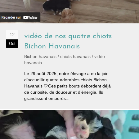
12
vidéo de nos quatre chiots
Oct
Bichon Havanais
Bichon havanais
/
chiots havanais
/
vidéo
havanais
Le 29 août 2025, notre élevage a eu la joie
d’accueillir quatre adorables chiots Bichon
Havanais 🤍Ces petits bouts débordent déjà
de curiosité, de douceur et d’énergie. Ils
grandissent entourés...