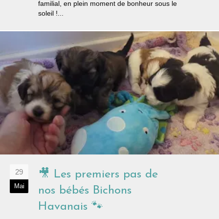
familial, en plein moment de bonheur sous le
soleil !...
29
🎥 Les premiers pas de
Mai
nos bébés Bichons
Havanais 🐾