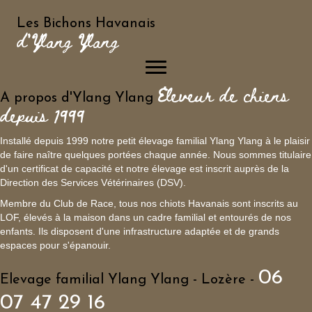
24
🐾🌟 Nos adorables petits
Avr
zébulons en fourrure ! 🌟
🐾