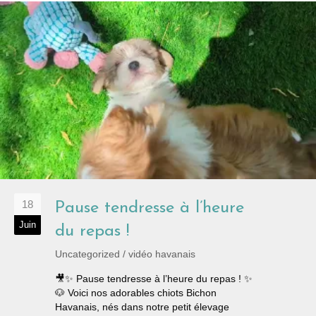
18
Pause tendresse à l’heure
Juin
du repas !
Uncategorized
/
vidéo havanais
🎥✨ Pause tendresse à l’heure du repas ! ✨
🐶 Voici nos adorables chiots Bichon
Havanais, nés dans notre petit élevage