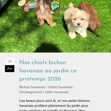
26
Nos chiots bichon
Avr
havanais au jardin ce
printemps 2026
Bichon havanais
/
chiots havanais
/
Uncategorized
/
vidéo havanais
Les beaux jours sont là, et nos petits bichons
havanais profitent pleinement du jardin pour
jouer, explorer et grandir en douceur. Hier,