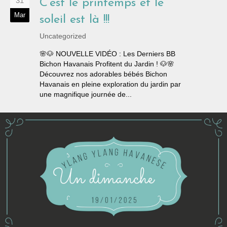
31
C’est le printemps et le
Mar
soleil est là !!!
Uncategorized
🌸🐶 NOUVELLE VIDÉO : Les Derniers BB
Bichon Havanais Profitent du Jardin ! 🐶🌸
Découvrez nos adorables bébés Bichon
Havanais en pleine exploration du jardin par
une magnifique journée de...