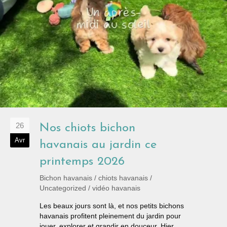
26
Nos chiots bichon
Avr
havanais au jardin ce
printemps 2026
Bichon havanais
/
chiots havanais
/
Uncategorized
/
vidéo havanais
Les beaux jours sont là, et nos petits bichons
havanais profitent pleinement du jardin pour
jouer, explorer et grandir en douceur. Hier,