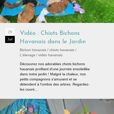
29
Vidéo : Chiots Bichons
Juil
Havanais dans le Jardin
Bichon havanais
/
chiots havanais
/
L'élevage
/
vidéo havanais
Découvrez nos adorables chiots bichons
havanais profitant d'une journée ensoleillée
dans notre jardin ! Malgré la chaleur, nos
petits compagnons s'amusent et se
détendent à l'ombre des arbres. Regardez-
les courir,...