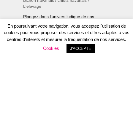
Bichon havanais
/
chiots havanais
/
L'élevage
Plongez dans l'univers ludique de nos
adorables bichons havanais ! Ces petits
En poursuivant votre navigation, vous acceptez l'utilisation de
tourbillons de bonheur vous invitent à
cookies pour vous proposer des services et offres adaptés à vos
partager leur joie contagieuse alors qu'ils
centres d'intérêts et mesurer la fréquentation de nos services.
jouent et se câlinent avec enthousiasme....
Cookies
J'ACCEPTE
26
Video de nos BB avec