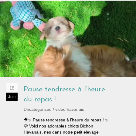
18
Pause tendresse à l’heure
Juin
du repas !
Uncategorized
/
vidéo havanais
🎥✨ Pause tendresse à l’heure du repas ! ✨
🐶 Voici nos adorables chiots Bichon
Havanais, nés dans notre petit élevage