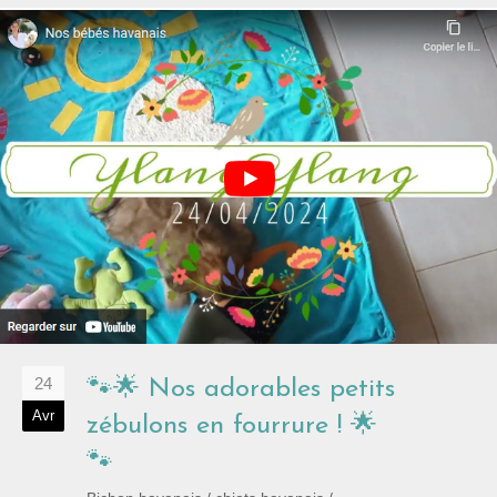
24
🐾🌟 Nos adorables petits
Avr
zébulons en fourrure ! 🌟
🐾