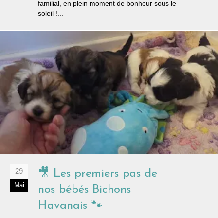
familial, en plein moment de bonheur sous le
soleil !...
29
🎥 Les premiers pas de
Mai
nos bébés Bichons
Havanais 🐾