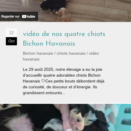
12
vidéo de nos quatre chiots
Oct
Bichon Havanais
Bichon havanais
/
chiots havanais
/
vidéo
havanais
Le 29 août 2025, notre élevage a eu la joie
d’accueillir quatre adorables chiots Bichon
Havanais 🤍Ces petits bouts débordent déjà
de curiosité, de douceur et d’énergie. Ils
grandissent entourés...