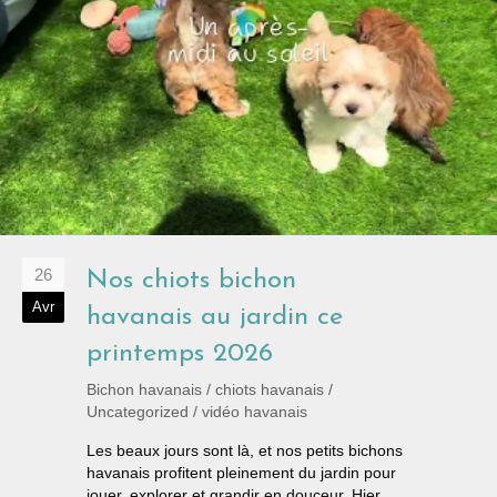
26
Nos chiots bichon
Avr
havanais au jardin ce
printemps 2026
Bichon havanais
/
chiots havanais
/
Uncategorized
/
vidéo havanais
Les beaux jours sont là, et nos petits bichons
havanais profitent pleinement du jardin pour
jouer, explorer et grandir en douceur. Hier,