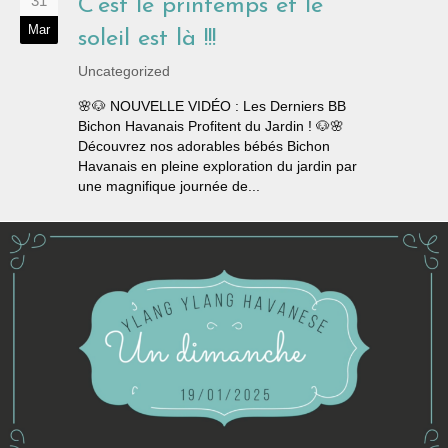
31
C’est le printemps et le
Mar
soleil est là !!!
Uncategorized
🌸🐶 NOUVELLE VIDÉO : Les Derniers BB
Bichon Havanais Profitent du Jardin ! 🐶🌸
Découvrez nos adorables bébés Bichon
Havanais en pleine exploration du jardin par
une magnifique journée de...