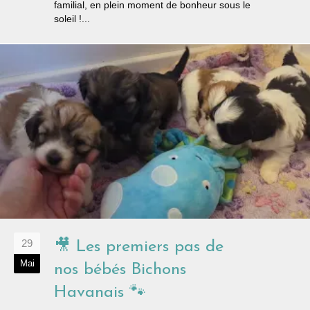
familial, en plein moment de bonheur sous le
soleil !...
29
🎥 Les premiers pas de
Mai
nos bébés Bichons
Havanais 🐾