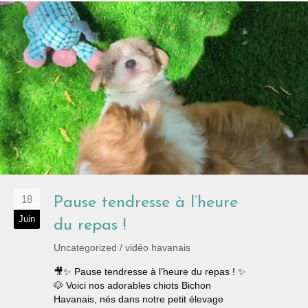
18
Pause tendresse à l’heure
Juin
du repas !
Uncategorized
/
vidéo havanais
🎥✨ Pause tendresse à l’heure du repas ! ✨
🐶 Voici nos adorables chiots Bichon
Havanais, nés dans notre petit élevage