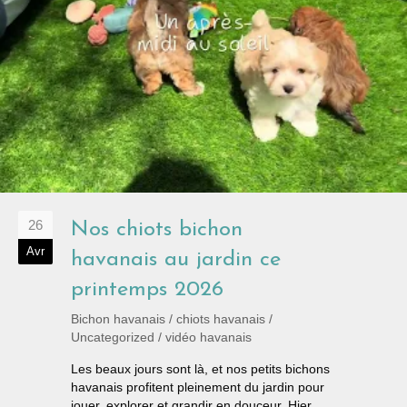
26
Nos chiots bichon
Avr
havanais au jardin ce
printemps 2026
Bichon havanais
/
chiots havanais
/
Uncategorized
/
vidéo havanais
Les beaux jours sont là, et nos petits bichons
havanais profitent pleinement du jardin pour
jouer, explorer et grandir en douceur. Hier,