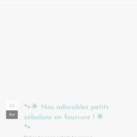
24
🐾🌟 Nos adorables petits
Avr
zébulons en fourrure ! 🌟
🐾