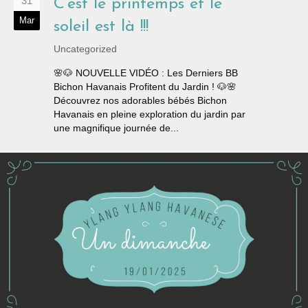
31
C’est le printemps et le
Mar
soleil est là !!!
Uncategorized
🌸🐶 NOUVELLE VIDÉO : Les Derniers BB
Bichon Havanais Profitent du Jardin ! 🐶🌸
Découvrez nos adorables bébés Bichon
Havanais en pleine exploration du jardin par
une magnifique journée de...