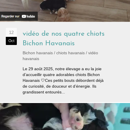
12
vidéo de nos quatre chiots
Oct
Bichon Havanais
Bichon havanais
/
chiots havanais
/
vidéo
havanais
Le 29 août 2025, notre élevage a eu la joie
d’accueillir quatre adorables chiots Bichon
Havanais 🤍Ces petits bouts débordent déjà
de curiosité, de douceur et d’énergie. Ils
grandissent entourés...