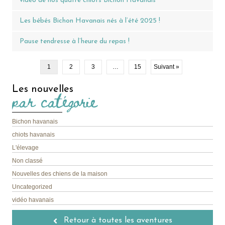
vidéo de nos quatre chiots Bichon Havanais
Les bébés Bichon Havanais nés à l’été 2025 !
Pause tendresse à l’heure du repas !
1
2
3
…
15
Suivant »
Les nouvelles
par catégorie
Bichon havanais
chiots havanais
L'élevage
Non classé
Nouvelles des chiens de la maison
Uncategorized
vidéo havanais
Retour à toutes les aventures