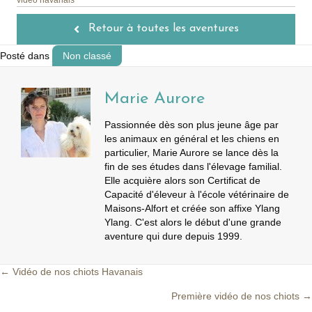
vidéo havanais
Retour à toutes les aventures
Posté dans
Non classé
Marie Aurore
Passionnée dès son plus jeune âge par
les animaux en général et les chiens en
particulier, Marie Aurore se lance dès la
fin de ses études dans l'élevage familial.
Elle acquière alors son Certificat de
Capacité d'éleveur à l'école vétérinaire de
Maisons-Alfort et créée son affixe Ylang
Ylang. C'est alors le début d'une grande
aventure qui dure depuis 1999.
← Vidéo de nos chiots Havanais
Posts
Première vidéo de nos chiots →
navigation