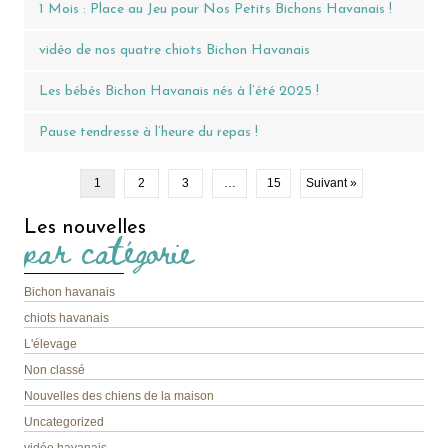
1 Mois : Place au Jeu pour Nos Petits Bichons Havanais !
vidéo de nos quatre chiots Bichon Havanais
Les bébés Bichon Havanais nés à l’été 2025 !
Pause tendresse à l’heure du repas !
1
2
3
…
15
Suivant »
Les nouvelles
par catégorie
Bichon havanais
chiots havanais
L'élevage
Non classé
Nouvelles des chiens de la maison
Uncategorized