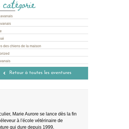
 catégorie
havanais
avanais
e
ssé
s des chiens de la maison
orized
avanais
Retour à toutes les aventures
lier, Marie Aurore se lance dès la fin
éleveur à l'école vétérinaire de
nture qui dure depuis 1999.