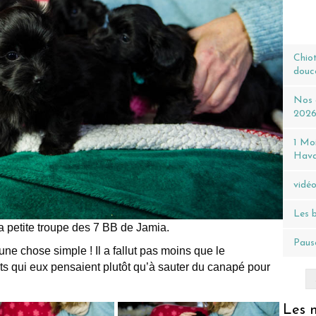
Chiot
douc
Nos c
202
1 Moi
Hava
vidéo
Les b
a petite troupe des 7 BB de Jamia.
Pause
ne chose simple ! Il a fallut pas moins que le
uts qui eux pensaient plutôt qu’à sauter du canapé pour
Les n