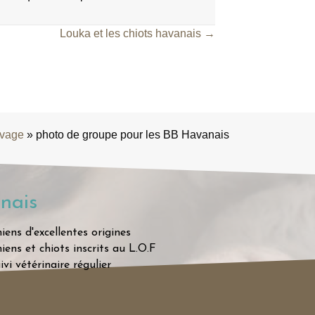
Louka et les chiots havanais →
evage
»
photo de groupe pour les BB Havanais
nais
iens d'excellentes origines
iens et chiots inscrits au L.O.F
ivi vétérinaire régulier