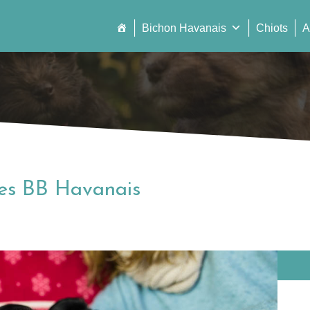
Bichon Havanais
Chiots
A
les BB Havanais