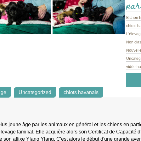
par
Bichon 
chiots h
L'élevag
Non cla
Nouvelle
Uncateg
vidéo h
age
Uncategorized
chiots havanais
s jeune âge par les animaux en général et les chiens en particu
levage familial. Elle acquière alors son Certificat de Capacité d'
e son affixe Ylang Ylang. C'est alors le début d'une grande ave