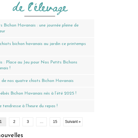
de l'élevage
s Bichon Havanais : une journée pleine de
eur
hiots bichon havanais au jardin ce printemps
6
s : Place au Jeu pour Nos Petits Bichons
nais !
 de nos quatre chiots Bichon Havanais
ébés Bichon Havanais nés à l’été 2025 !
 tendresse à l’heure du repas !
1
2
3
…
15
Suivant »
ouvelles