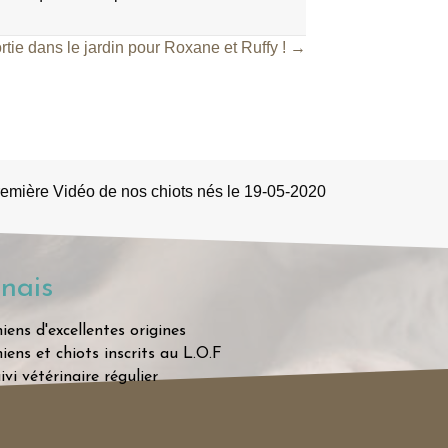
rtie dans le jardin pour Roxane et Ruffy ! →
emière Vidéo de nos chiots nés le 19-05-2020
nais
iens d'excellentes origines
iens et chiots inscrits au L.O.F
ivi vétérinaire régulier