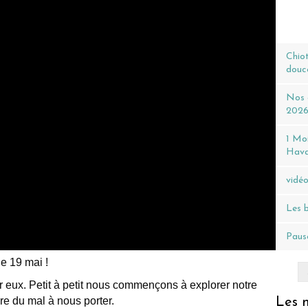
Chiot
douc
Nos c
202
1 Moi
Hava
vidéo
Les b
Pause
le 19 mai !
r eux. Petit à petit nous commençons à explorer notre
re du mal à nous porter.
Les n