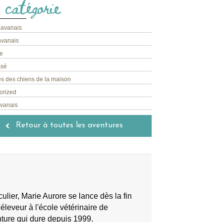
 catégorie
havanais
avanais
e
ssé
s des chiens de la maison
orized
avanais
Retour à toutes les aventures
lier, Marie Aurore se lance dès la fin
éleveur à l'école vétérinaire de
nture qui dure depuis 1999.