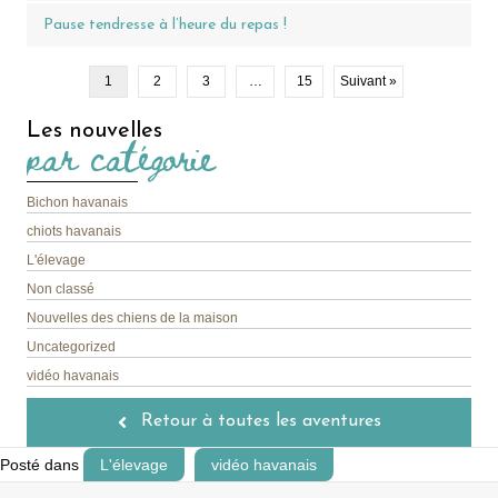
Pause tendresse à l’heure du repas !
1
2
3
…
15
Suivant »
Les nouvelles
par catégorie
Bichon havanais
chiots havanais
L'élevage
Non classé
Nouvelles des chiens de la maison
Uncategorized
vidéo havanais
Retour à toutes les aventures
Posté dans
L'élevage
vidéo havanais