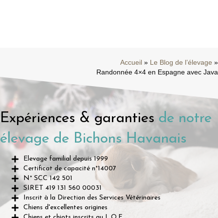
navigation
Accueil
»
Le Blog de l’élevage
»
Randonnée 4×4 en Espagne avec Java
Expériences & garanties
de notre
élevage de Bichons Havanais
Elevage familial depuis 1999
Certificat de capacité n°14007
N° SCC 142 501
SIRET 419 131 560 00031
Inscrit à la Direction des Services Vétérinaires
Chiens d'excellentes origines
Chiens et chiots inscrits au L.O.F