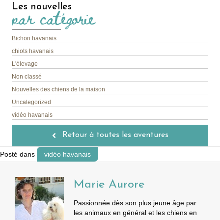
Les nouvelles
par catégorie
Bichon havanais
chiots havanais
L'élevage
Non classé
Nouvelles des chiens de la maison
Uncategorized
vidéo havanais
Retour à toutes les aventures
Posté dans
vidéo havanais
Marie Aurore
Passionnée dès son plus jeune âge par
les animaux en général et les chiens en