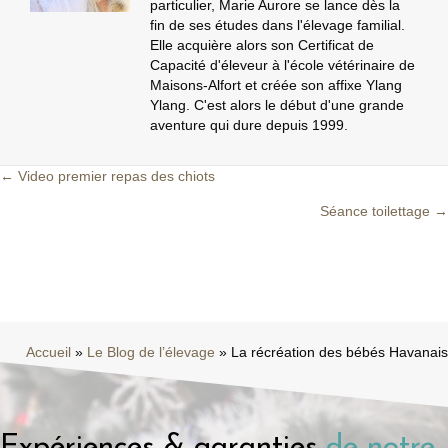
particulier, Marie Aurore se lance dès la
fin de ses études dans l'élevage familial.
Elle acquière alors son Certificat de
Capacité d'éleveur à l'école vétérinaire de
Maisons-Alfort et créée son affixe Ylang
Ylang. C'est alors le début d'une grande
aventure qui dure depuis 1999.
← Video premier repas des chiots
Posts
Séance toilettage →
navigation
Accueil
»
Le Blog de l’élevage
»
La récréation des bébés Havanais
Expériences & garanties
de notre