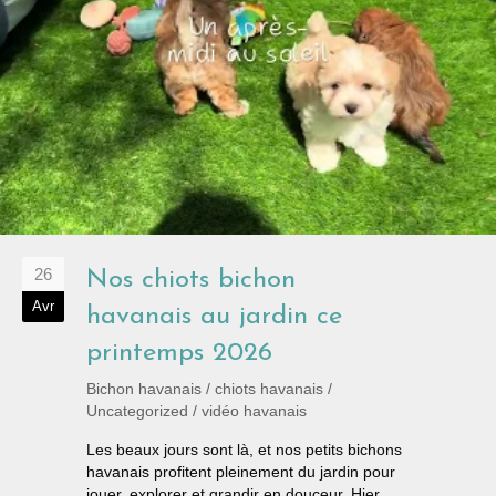
26
Nos chiots bichon
Avr
havanais au jardin ce
printemps 2026
Bichon havanais
/
chiots havanais
/
Uncategorized
/
vidéo havanais
Les beaux jours sont là, et nos petits bichons
havanais profitent pleinement du jardin pour
jouer, explorer et grandir en douceur. Hier,