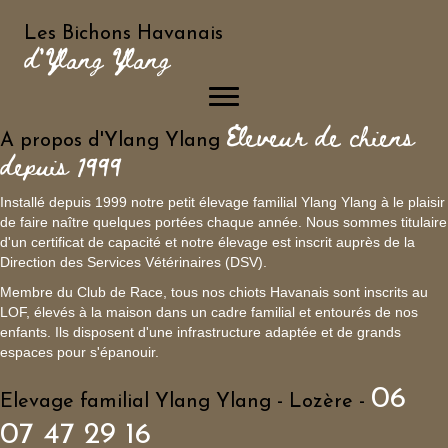
24
🐾🌟 Nos adorables petits
Avr
zébulons en fourrure ! 🌟
🐾