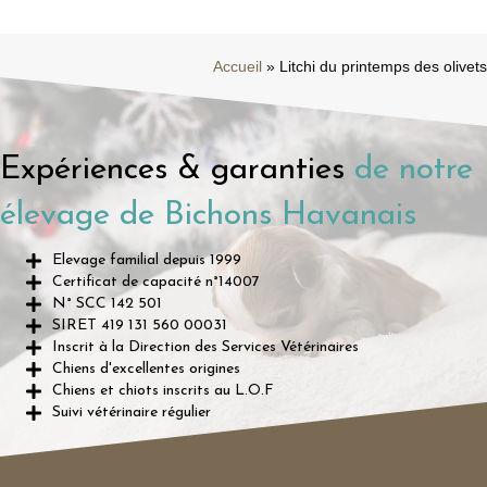
27
Chiots Bichons Havanais
Mai
Bichon havanais
/
chiots havanais
/
L'élevage
/
vidéo havanais
Découvrez nos adorables nouveaux chiots
bichons havanais, nés récemment dans
notre élevage familial ! Dans cette vidéo,
vous pourrez admirer leur douce fourrure,
leur énergie débordante et leur irrésistible
charme....