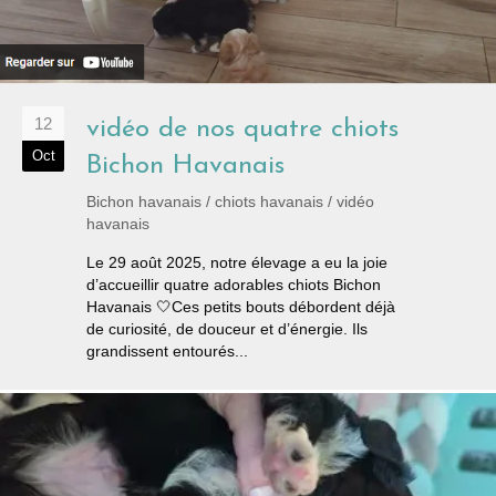
12
vidéo de nos quatre chiots
Oct
Bichon Havanais
Bichon havanais
/
chiots havanais
/
vidéo
havanais
Le 29 août 2025, notre élevage a eu la joie
d’accueillir quatre adorables chiots Bichon
Havanais 🤍Ces petits bouts débordent déjà
de curiosité, de douceur et d’énergie. Ils
grandissent entourés...