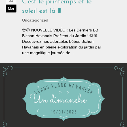
31
C’est le printemps et le
Mar
soleil est là !!!
Uncategorized
🌸🐶 NOUVELLE VIDÉO : Les Derniers BB
Bichon Havanais Profitent du Jardin ! 🐶🌸
Découvrez nos adorables bébés Bichon
Havanais en pleine exploration du jardin par
une magnifique journée de...