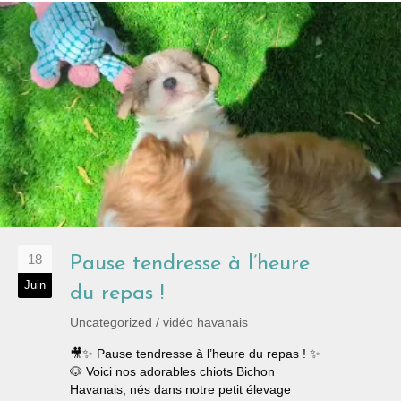
18
Pause tendresse à l’heure
Juin
du repas !
Uncategorized
/
vidéo havanais
🎥✨ Pause tendresse à l’heure du repas ! ✨
🐶 Voici nos adorables chiots Bichon
Havanais, nés dans notre petit élevage