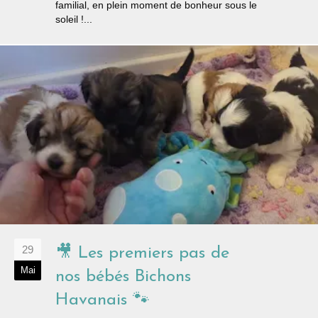
familial, en plein moment de bonheur sous le
soleil !...
29
🎥 Les premiers pas de
Mai
nos bébés Bichons
Havanais 🐾