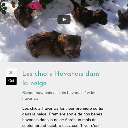
30
Les chiots Havanais dans
Oct
la neige
Bichon havanais
/
chiots havanais
/
vidéo
havanais
Les chiots Havanais font leur première sortie
dans la neige. Première sortie de nos bébés
havanais dans la neige Après un mois de
septembre et octobre estivaux, l'hiver s'est