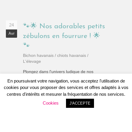
24
🐾🌟 Nos adorables petits
Avr
zébulons en fourrure ! 🌟
🐾
Bichon havanais
/
chiots havanais
/
L'élevage
Plongez dans l'univers ludique de nos
adorables bichons havanais ! Ces petits
En poursuivant votre navigation, vous acceptez l'utilisation de
tourbillons de bonheur vous invitent à
cookies pour vous proposer des services et offres adaptés à vos
partager leur joie contagieuse alors qu'ils
centres d'intérêts et mesurer la fréquentation de nos services.
jouent et se câlinent avec enthousiasme....
Cookies
J'ACCEPTE