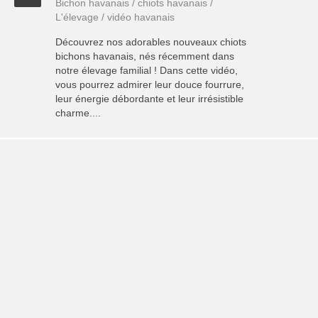
Bichon havanais
/
chiots havanais
/
L'élevage
/
vidéo havanais
Découvrez nos adorables nouveaux chiots
bichons havanais, nés récemment dans
notre élevage familial ! Dans cette vidéo,
vous pourrez admirer leur douce fourrure,
leur énergie débordante et leur irrésistible
charme....