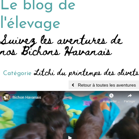
Le blog de
l'élevage
Suivez les aventures de
nos Bichons Havanais
Litchi du printemps des olivets
Catégorie
Retour à toutes les aventures