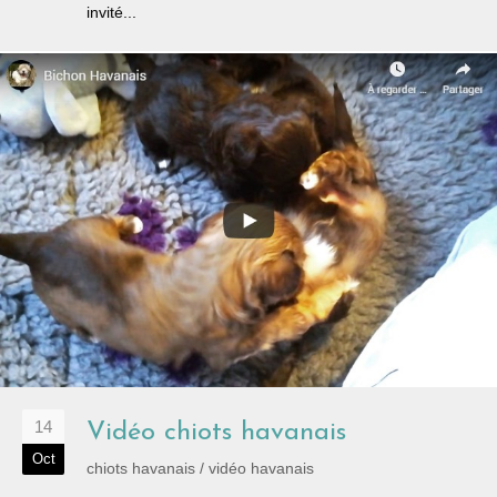
invité...
14
Vidéo chiots havanais
Oct
chiots havanais
/
vidéo havanais