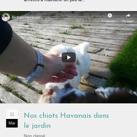
11
Nos chiots Havanais dans
Mar
le jardin
Non classé