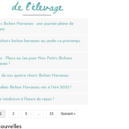
de l'élevage
s Bichon Havanais : une journée pleine de
eur
hiots bichon havanais au jardin ce printemps
6
s : Place au Jeu pour Nos Petits Bichons
nais !
 de nos quatre chiots Bichon Havanais
ébés Bichon Havanais nés à l’été 2025 !
 tendresse à l’heure du repas !
1
2
3
…
15
Suivant »
ouvelles