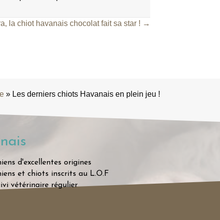
a, la chiot havanais chocolat fait sa star ! →
ge
»
Les derniers chiots Havanais en plein jeu !
nais
iens d'excellentes origines
iens et chiots inscrits au L.O.F
ivi vétérinaire régulier