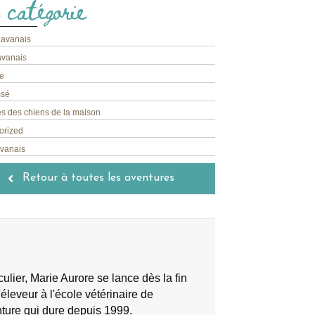
 catégorie
havanais
avanais
e
ssé
s des chiens de la maison
orized
avanais
Retour à toutes les aventures
lier, Marie Aurore se lance dès la fin
éleveur à l'école vétérinaire de
nture qui dure depuis 1999.