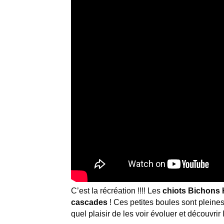
C’est la récréation !!!! Les
chiots Bichons H
cascades
! Ces petites boules sont pleines 
quel plaisir de les voir évoluer et découvrir