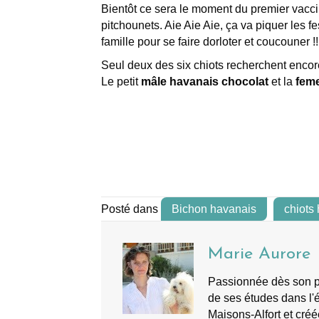
Bientôt ce sera le moment du premier vacci
pitchounets. Aie Aie Aie, ça va piquer les fes
famille pour se faire dorloter et coucouner !!
Seul deux des six chiots recherchent encor
Le petit
mâle havanais chocolat
et la
feme
Posté dans
Bichon havanais
chiots
Marie Aurore
Passionnée dès son plu
de ses études dans l'é
Maisons-Alfort et créé