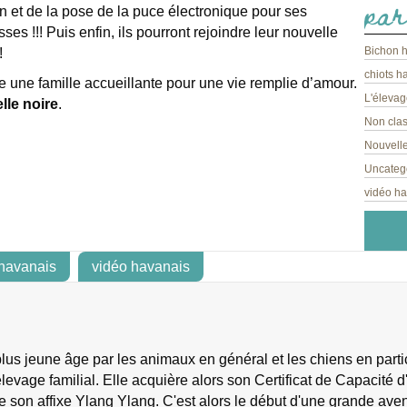
par
n et de la pose de la puce électronique pour ses
ses !!! Puis enfin, ils pourront rejoindre leur nouvelle
Bichon 
!
chiots h
e une famille accueillante pour une vie remplie d’amour.
L'élevag
lle noire
.
Non cla
Nouvelle
Uncateg
vidéo h
 havanais
vidéo havanais
s jeune âge par les animaux en général et les chiens en particu
levage familial. Elle acquière alors son Certificat de Capacité d'
e son affixe Ylang Ylang. C'est alors le début d'une grande ave