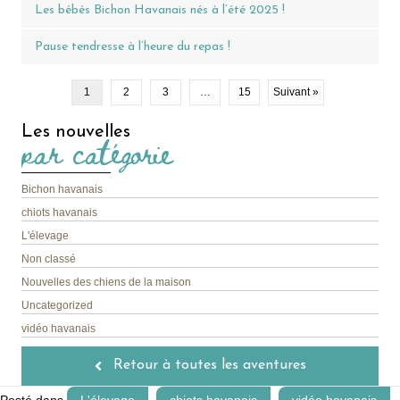
Les bébés Bichon Havanais nés à l’été 2025 !
Pause tendresse à l’heure du repas !
1
2
3
…
15
Suivant »
Les nouvelles
par catégorie
Bichon havanais
chiots havanais
L'élevage
Non classé
Nouvelles des chiens de la maison
Uncategorized
vidéo havanais
Retour à toutes les aventures
Posté dans
L'élevage
chiots havanais
vidéo havanais