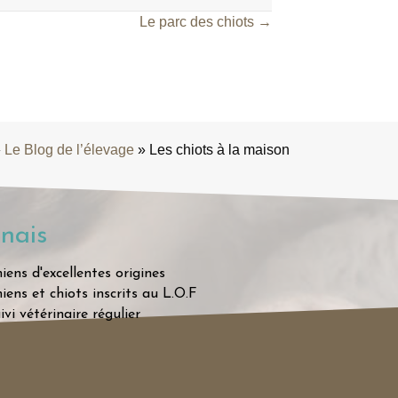
Le parc des chiots →
»
Le Blog de l’élevage
»
Les chiots à la maison
nais
iens d'excellentes origines
iens et chiots inscrits au L.O.F
ivi vétérinaire régulier