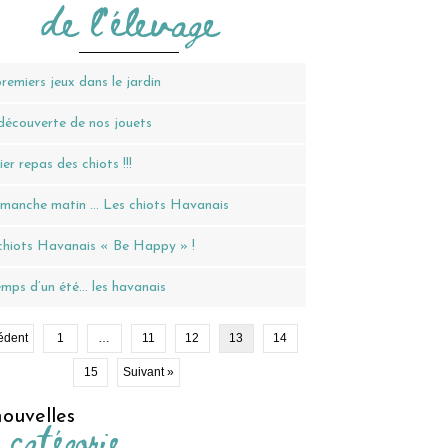
de l'élevage
remiers jeux dans le jardin
découverte de nos jouets
er repas des chiots !!!
imanche matin … Les chiots Havanais
chiots Havanais « Be Happy » !
mps d’un été… les havanais
édent
1
…
11
12
13
14
15
Suivant »
ouvelles
 catégorie