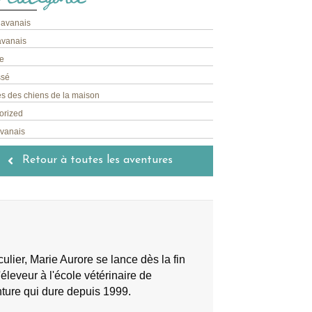
havanais
avanais
e
ssé
s des chiens de la maison
orized
avanais
Retour à toutes les aventures
lier, Marie Aurore se lance dès la fin
éleveur à l'école vétérinaire de
nture qui dure depuis 1999.