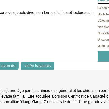
Bichon 
s des jouets divers en formes, tailles et textures, afin
chiots h
L'élevag
Non cla
Nouvelle
Uncateg
vidéo h
 havanais
vidéo havanais
s jeune âge par les animaux en général et les chiens en particu
levage familial. Elle acquière alors son Certificat de Capacité d'
e son affixe Ylang Ylang. C'est alors le début d'une grande ave