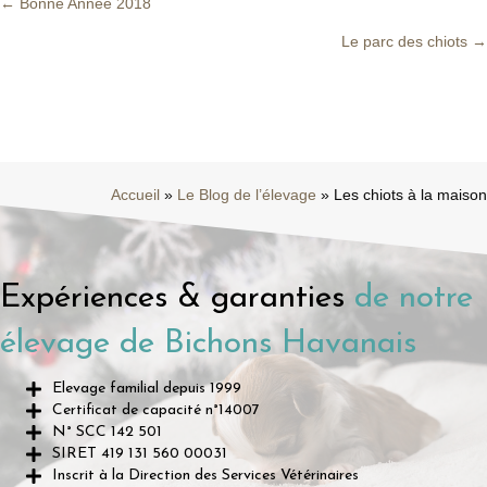
← Bonne Année 2018
Posts
Le parc des chiots →
navigation
Accueil
»
Le Blog de l’élevage
»
Les chiots à la maison
Expériences & garanties
de notre
élevage de Bichons Havanais
Elevage familial depuis 1999
Certificat de capacité n°14007
N° SCC 142 501
SIRET 419 131 560 00031
Inscrit à la Direction des Services Vétérinaires