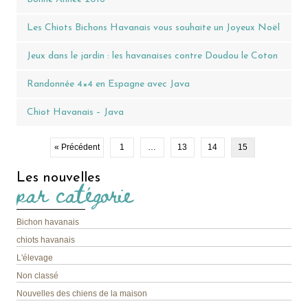
Les Chiots Bichons Havanais vous souhaite un Joyeux Noël
Jeux dans le jardin : les havanaises contre Doudou le Coton
Randonnée 4×4 en Espagne avec Java
Chiot Havanais – Java
« Précédent
1
…
13
14
15
Les nouvelles
par catégorie
Bichon havanais
chiots havanais
L'élevage
Non classé
Nouvelles des chiens de la maison