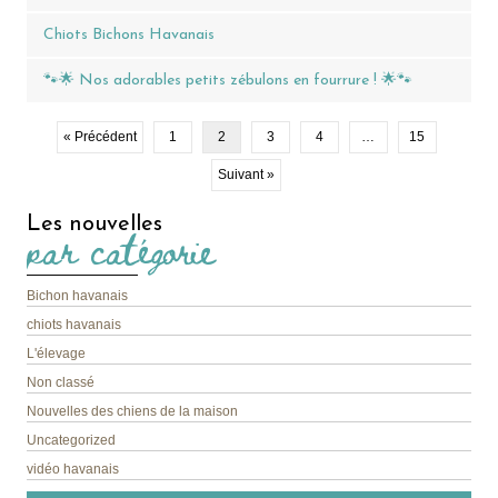
Chiots Bichons Havanais
🐾🌟 Nos adorables petits zébulons en fourrure ! 🌟🐾
« Précédent
1
2
3
4
…
15
Suivant »
Les nouvelles
par catégorie
Bichon havanais
chiots havanais
L'élevage
Non classé
Nouvelles des chiens de la maison
Uncategorized
vidéo havanais