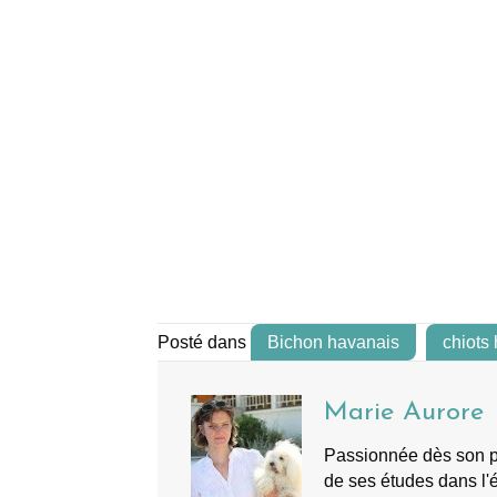
Posté dans
Bichon havanais
chiots
Marie Aurore
Passionnée dès son plu
de ses études dans l'é