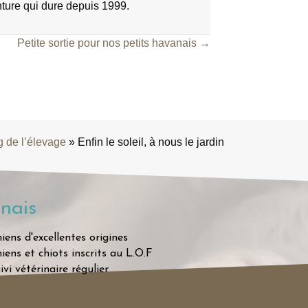
nture qui dure depuis 1999.
Petite sortie pour nos petits havanais →
g de l’élevage
»
Enfin le soleil, à nous le jardin
nais
iens d'excellentes origines
iens et chiots inscrits au L.O.F
ivi vétérinaire régulier