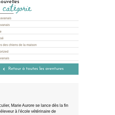
ouvelles
 catégorie
havanais
avanais
e
ssé
s des chiens de la maison
orized
avanais
Retour à toutes les aventures
lier, Marie Aurore se lance dès la fin
éleveur à l'école vétérinaire de