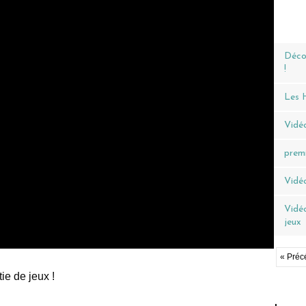
Décou
!
Les H
Vidéo
premi
Vidéo
Vidéo
jeux
« Préc
ie de jeux !