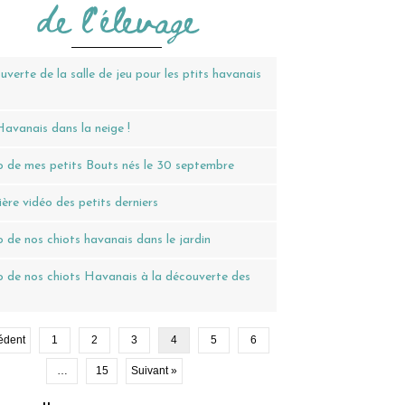
de l'élevage
verte de la salle de jeu pour les ptits havanais
avanais dans la neige !
 de mes petits Bouts nés le 30 septembre
ère vidéo des petits derniers
 de nos chiots havanais dans le jardin
 de nos chiots Havanais à la découverte des
édent
1
2
3
4
5
6
…
15
Suivant »