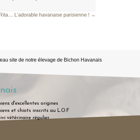
Rita… L’adorable havanaise parisienne ! →
eau site de notre élevage de Bichon Havanais
nais
iens d'excellentes origines
iens et chiots inscrits au L.O.F
ivi vétérinaire régulier