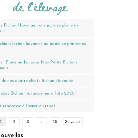
de l'élevage
s Bichon Havanais : une journée pleine de
eur
hiots bichon havanais au jardin ce printemps
6
s : Place au Jeu pour Nos Petits Bichons
nais !
 de nos quatre chiots Bichon Havanais
ébés Bichon Havanais nés à l’été 2025 !
 tendresse à l’heure du repas !
1
2
3
…
15
Suivant »
ouvelles