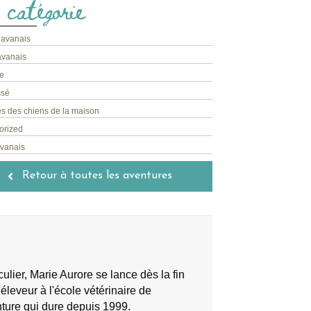
 catégorie
havanais
avanais
e
ssé
s des chiens de la maison
orized
avanais
Retour à toutes les aventures
lier, Marie Aurore se lance dès la fin
éleveur à l'école vétérinaire de
nture qui dure depuis 1999.