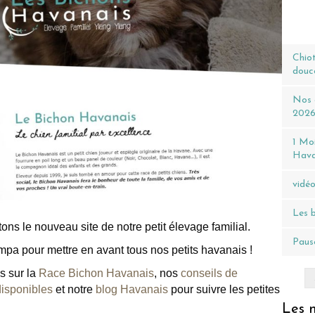
Chiot
douc
Nos c
202
1 Moi
Hava
vidéo
Les b
ns le nouveau site de notre petit élevage familial.
Pause
ympa pour mettre en avant tous nos petits havanais !
s sur la
Race Bichon Havanais
, nos
conseils de
disponibles
et notre
blog Havanais
pour suivre les petites
Les n