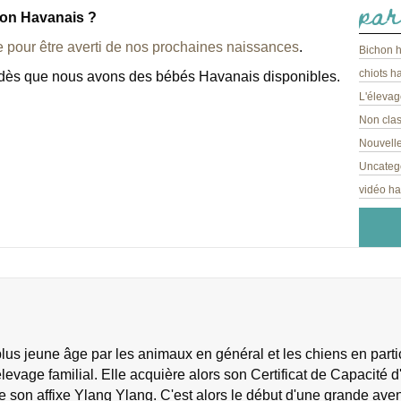
par
hon Havanais ?
e pour être averti de nos prochaines naissances
.
Bichon 
chiots h
l dès que nous avons des bébés Havanais disponibles.
L'élevag
Non cla
Nouvelle
Uncateg
vidéo h
s jeune âge par les animaux en général et les chiens en particu
levage familial. Elle acquière alors son Certificat de Capacité d'
e son affixe Ylang Ylang. C'est alors le début d'une grande ave