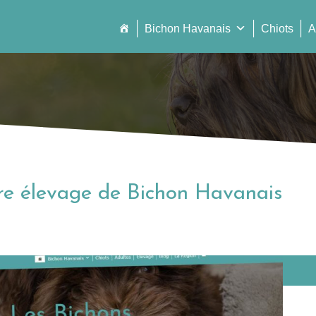
Bichon Havanais
Chiots
A
re élevage de Bichon Havanais