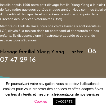
Installé depuis 1999 notre petit élevage familial Ylang Ylang à le plaisir
de faire naître quelques portées chaque année. Nous sommes titulaire
d'un certificat de capacité et notre élevage est inscrit auprès de la
Direction des Services Vétérinaires (DSV).
Membre du Club de Race, tous nos chiots Havanais sont inscrits au
LOF, élevés à la maison dans un cadre familial et entourés de nos
enfants. Ils disposent d'une infrastructure adaptée et de grands
espaces pour s'épanouir.
06
Elevage familial Ylang Ylang - Lozère -
07 47 29 16
En poursuivant votre navigation, vous acceptez l'utilisation de
cookies pour vous proposer des services et offres adaptés à vos
© 1999 - Elevage familial de Bichon Havanais Ylang Ylang
centres d'intérêts et mesurer la fréquentation de nos services.
Politique de confidentialité
|
Mentions légales
|
Plan du site
|
Liens
|
Cookies
J'ACCEPTE
Agence Web Digitalyz