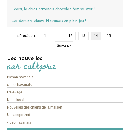
Léora, la chiot havanais chocolat fait sa star !
Les derniers chiots Havanais en plein jeu !
« Précédent
1
…
12
13
14
15
Suivant »
Les nouvelles
par catégorie
Bichon havanais
chiots havanais
L'élevage
Non classé
Nouvelles des chiens de la maison
Uncategorized
vidéo havanais