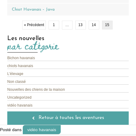
Chiot Havanais – Java
« Précédent
1
…
13
14
15
Les nouvelles
par catégorie
Bichon havanais
chiots havanais
L'élevage
Non classé
Nouvelles des chiens de la maison
Uncategorized
vidéo havanais
Retour à toutes les aventures
Posté dans
vidéo havanais