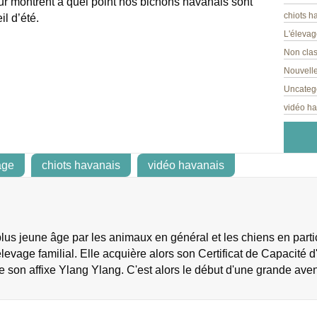
r montrent à quel point nos bichons havanais sont
chiots h
l d’été.
L'élevag
Non cla
Nouvelle
Uncateg
vidéo h
age
chiots havanais
vidéo havanais
s jeune âge par les animaux en général et les chiens en particu
levage familial. Elle acquière alors son Certificat de Capacité d'
e son affixe Ylang Ylang. C'est alors le début d'une grande ave