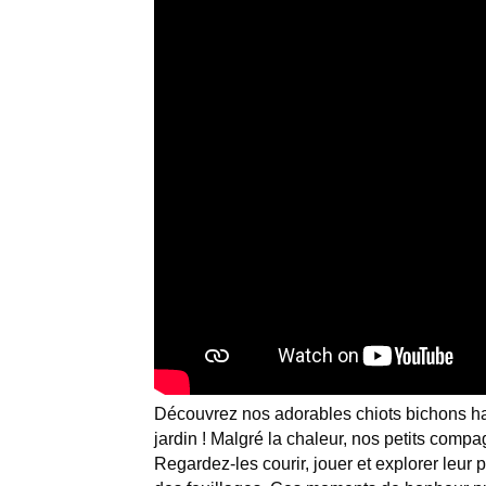
Découvrez nos adorables chiots bichons hav
jardin ! Malgré la chaleur, nos petits comp
Regardez-les courir, jouer et explorer leur p