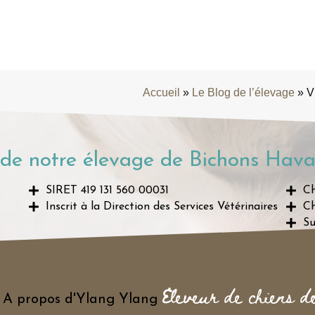
Accueil
»
Le Blog de l’élevage
»
V
de notre élevage de Bichons Hava
SIRET 419 131 560 00031
Ch
Inscrit à la Direction des Services Vétérinaires
Ch
Su
Eleveur de chiens d
A propos d'Ylang Ylang