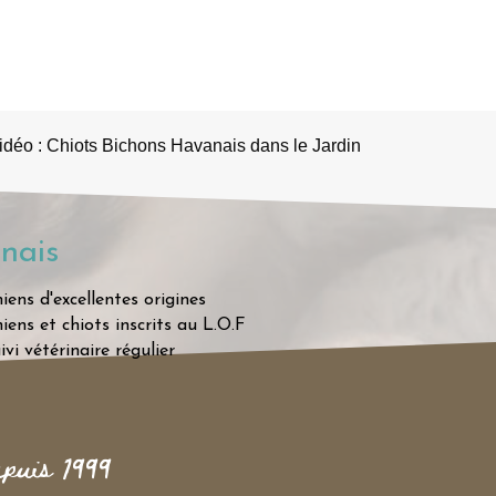
idéo : Chiots Bichons Havanais dans le Jardin
nais
iens d'excellentes origines
iens et chiots inscrits au L.O.F
ivi vétérinaire régulier
epuis 1999