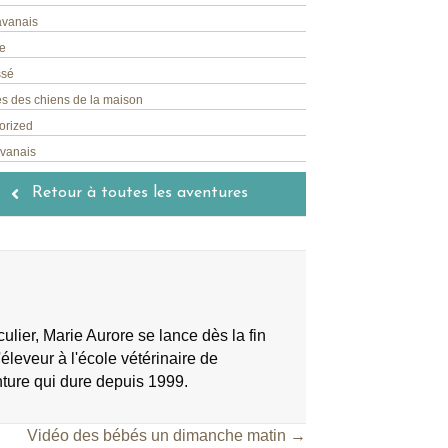
avanais
e
ssé
s des chiens de la maison
orized
avanais
Retour à toutes les aventures
lier, Marie Aurore se lance dès la fin
éleveur à l'école vétérinaire de
nture qui dure depuis 1999.
Vidéo des bébés un dimanche matin →