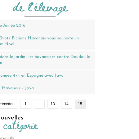
de l'élevage
e Année 2016
Chiots Bichons Havanais vous souhaite un
ux Noël
dans le jardin : les havanaises contre Doudou le
n
onnée 4×4 en Espagne avec Java
t Havanais – Java
Précédent
1
…
13
14
15
ouvelles
 catégorie
havanais