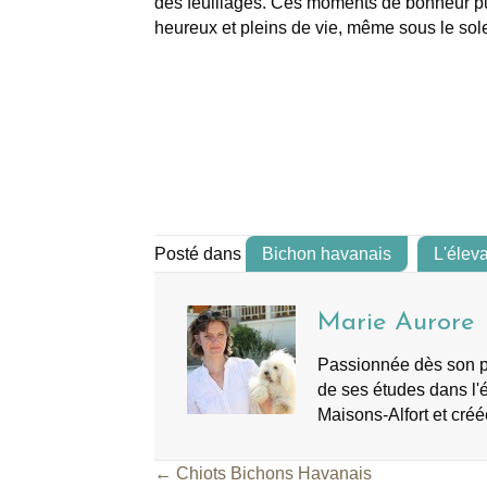
des feuillages. Ces moments de bonheur pu
heureux et pleins de vie, même sous le solei
Posté dans
Bichon havanais
L'élev
Marie Aurore
Passionnée dès son plu
de ses études dans l'é
Maisons-Alfort et créé
← Chiots Bichons Havanais
Posts