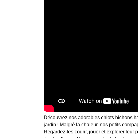
Découvrez nos adorables chiots bichons hav
jardin ! Malgré la chaleur, nos petits comp
Regardez-les courir, jouer et explorer leur p