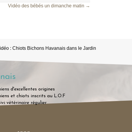
Vidéo des bébés un dimanche matin →
idéo : Chiots Bichons Havanais dans le Jardin
nais
iens d'excellentes origines
iens et chiots inscrits au L.O.F
ivi vétérinaire régulier