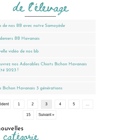
de l'élevage
o de nos BB avec notre Samoyède
deniers BB Havanais
elle vidéo de nos bb
uvrez nos Adorables Chiots Bichon Havanais
Été 2023 !
o Bichon Havanais 3 générations
édent
1
2
3
4
5
…
15
Suivant »
ouvelles
 catégorie