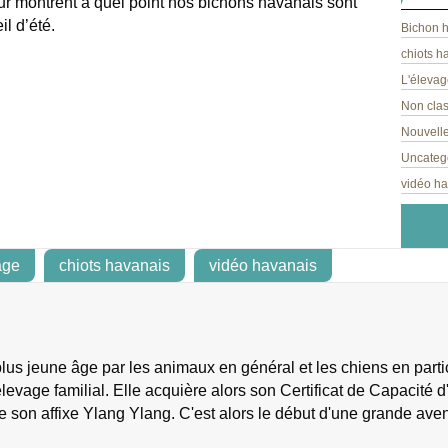
r montrent à quel point nos bichons havanais sont
l d’été.
Bichon 
chiots h
L'élevag
Non cla
Nouvelle
Uncateg
vidéo h
age
chiots havanais
vidéo havanais
s jeune âge par les animaux en général et les chiens en particu
levage familial. Elle acquière alors son Certificat de Capacité d'
e son affixe Ylang Ylang. C'est alors le début d'une grande ave