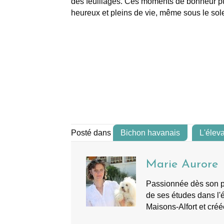
des feuillages. Ces moments de bonheur pu
heureux et pleins de vie, même sous le solei
Posté dans
Bichon havanais
L'élev
Marie Aurore
Passionnée dès son plu
de ses études dans l'é
Maisons-Alfort et créé