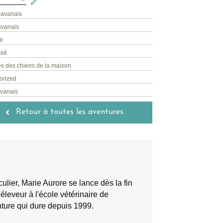
havanais
avanais
e
ssé
s des chiens de la maison
orized
avanais
Retour à toutes les aventures
lier, Marie Aurore se lance dès la fin
éleveur à l'école vétérinaire de
nture qui dure depuis 1999.