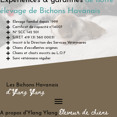
Expériences & garanties
de notre
élevage de Bichons Havanais
Elevage familial depuis 1999
Certificat de capacité n°14007
N° SCC 142 501
SIRET 419 131 560 00031
Inscrit à la Direction des Services Vétérinaires
Chiens d'excellentes origines
Chiens et chiots inscrits au L.O.F
Suivi vétérinaire régulier
Les Bichons Havanais
d'Ylang Ylang
Eleveur de chiens
A propos d'Ylang Ylang