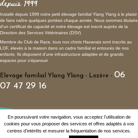
depuis 1999
Installé depuis 1999 notre petit élevage familial Ylang Ylang à le plaisir
de faire naître quelques portées chaque année. Nous sommes titulaire
d'un certificat de capacité et notre élevage est inscrit auprès de la
Direction des Services Vétérinaires (DSV).
Membre du Club de Race, tous nos chiots Havanais sont inscrits au
LOF, élevés à la maison dans un cadre familial et entourés de nos
enfants. Ils disposent d'une infrastructure adaptée et de grands
espaces pour s'épanouir.
06
Elevage familial Ylang Ylang - Lozère -
07 47 29 16
En poursuivant votre navigation, vous acceptez l'utilisation de
cookies pour vous proposer des services et offres adaptés à vos
© 1999 - Elevage familial de Bichon Havanais Ylang Ylang
centres d'intérêts et mesurer la fréquentation de nos services.
Politique de confidentialité
|
Mentions légales
|
Plan du site
|
Liens
|