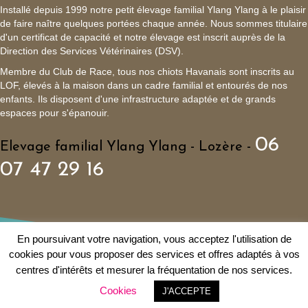
Installé depuis 1999 notre petit élevage familial Ylang Ylang à le plaisir
de faire naître quelques portées chaque année. Nous sommes titulaire
d'un certificat de capacité et notre élevage est inscrit auprès de la
Direction des Services Vétérinaires (DSV).
Membre du Club de Race, tous nos chiots Havanais sont inscrits au
LOF, élevés à la maison dans un cadre familial et entourés de nos
enfants. Ils disposent d'une infrastructure adaptée et de grands
espaces pour s'épanouir.
06
Elevage familial Ylang Ylang - Lozère -
07 47 29 16
En poursuivant votre navigation, vous acceptez l'utilisation de
cookies pour vous proposer des services et offres adaptés à vos
© 1999 - Elevage familial de Bichon Havanais Ylang Ylang
centres d'intérêts et mesurer la fréquentation de nos services.
Politique de confidentialité
|
Mentions légales
|
Plan du site
|
Liens
|
Cookies
J'ACCEPTE
Agence Web Digitalyz