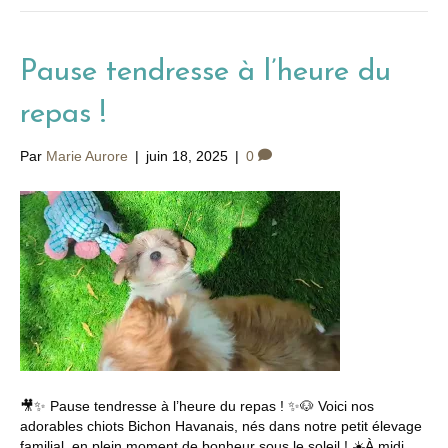
Pause tendresse à l’heure du
repas !
Par
Marie Aurore
|
juin 18, 2025
|
0
🎥✨ Pause tendresse à l’heure du repas ! ✨🐶 Voici nos
adorables chiots Bichon Havanais, nés dans notre petit élevage
familial, en plein moment de bonheur sous le soleil ! ☀️À midi